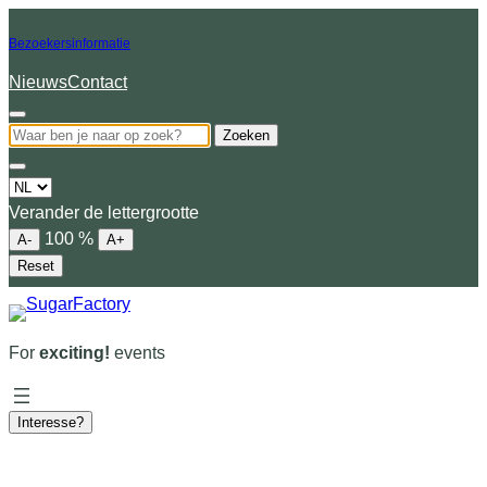
Bezoekersinformatie
Nieuws
Contact
Zoeken
Choose
a
Verander de lettergrootte
language
100
%
A-
A+
Reset
For
exciting!
events
Interesse?