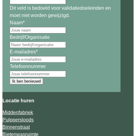
Dit veld is bedoeld voor validatiedoeleinden en
moet niet worden gewijzigd.
Naam
*
Bedrijf/Organisatie
E-mailadres
*
Telefoonnummer
Ik ben benieuwd
Locatie huren
Middenfabriek
Pulppersloods
Binnenstraat
Bietenwasruimte