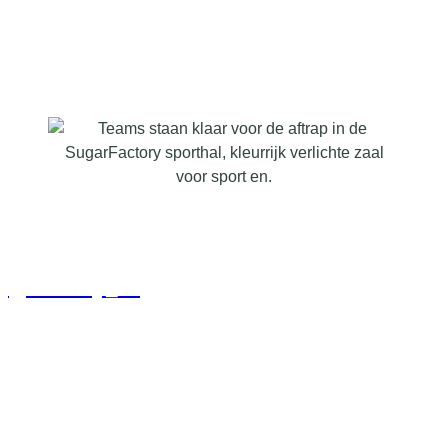
See more!
@saucony_eu
Follow for more!