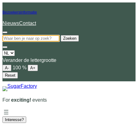
Bezoekersinformatie
Nieuws
Contact
Zoeken
Choose
a
Verander de lettergrootte
language
100
%
A-
A+
Reset
For
exciting!
events
Interesse?