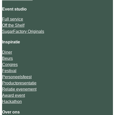
Event studio
Full service
Off the Shelf
SugarFactory Originals
Inspiratie
Diner
Beurs
Congres
Festival
Personeelsfeest
Productpresentatie
Relatie evenement
Award event
Hackathon
Over ons