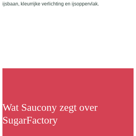
Wat Saucony zegt over
SugarFactory