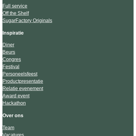
Full service
Off the Shelf
SugarFactory Originals
Inspiratie
Diner
Beurs
Congres
Festival
Personeelsfeest
Productpresentatie
Relatie evenement
Award event
Hackathon
Over ons
Team
Vacatures