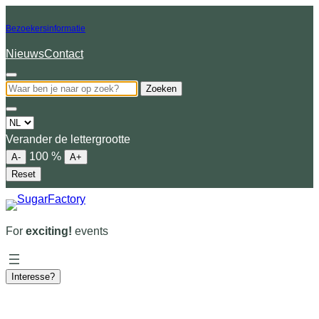
Bezoekersinformatie
Nieuws
Contact
Zoeken
Choose
a
Verander de lettergrootte
language
100
%
A-
A+
Reset
For
exciting!
events
Interesse?