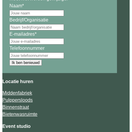
Naam
*
Bedrijf/Organisatie
E-mailadres
*
Telefoonnummer
Ik ben benieuwd
Locatie huren
Middenfabriek
Pulppersloods
Binnenstraat
Bietenwasruimte
Event studio