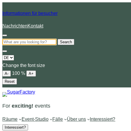
Informationen für besucher
Nachrichten
Kontakt
Search
Choose
a
Change the font size
language
100
%
A-
A+
Reset
For
exciting!
events
Räume
Event-Studio
Fälle
Über uns
Interessiert?
Interessiert?