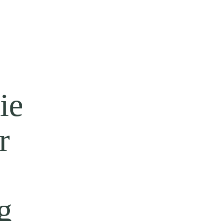
ie
r
g