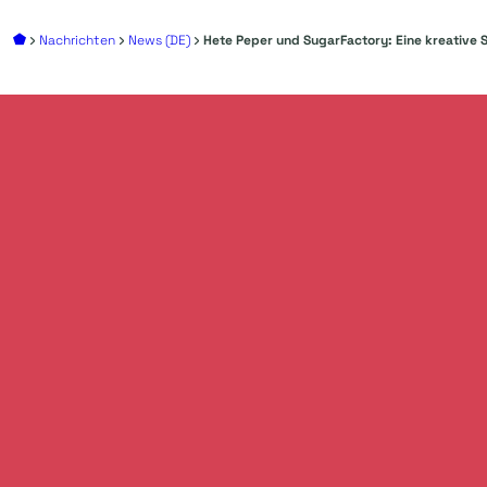
Nachrichten
News (DE)
Hete Peper und SugarFactory: Eine kreative 
Fügen Sie
Ihre G
unvergessliche
Er
schaffen.
Entdecken Sie alle Möglichkeiten, Ihre Veranstaltung z
darauf, gemeinsam mit Ihnen Ideen zu entwickeln. Konta
Leistungen zu besprechen.