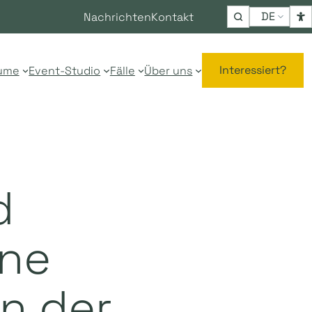
Choose
Nachrichten
Kontakt
a
language
Interessiert?
ume
Event-Studio
Fälle
Über uns
d
ine
in der