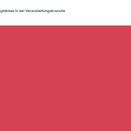
Symbiose in der Veranstaltungsbranche
eschichte
hinzu, u
eignisse zu
u einem unvergesslichen Erfolg zu machen. Wir freuen uns
ktieren Sie uns gerne, um Ihre Vorschläge, Pläne und unse