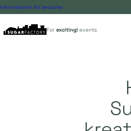
Informationen für besucher
For
exciting!
events
Su
kreat