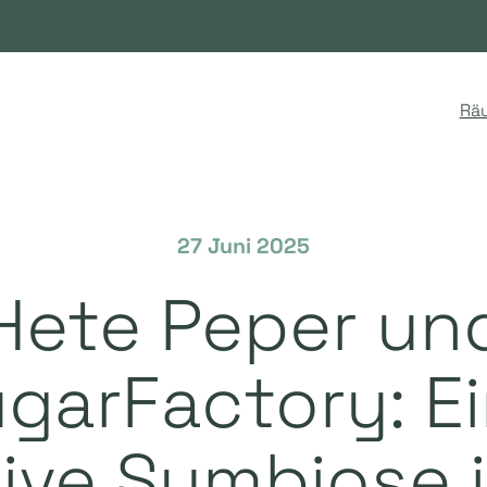
Rä
27 Juni 2025
Hete Peper un
garFactory: E
ive Symbiose 