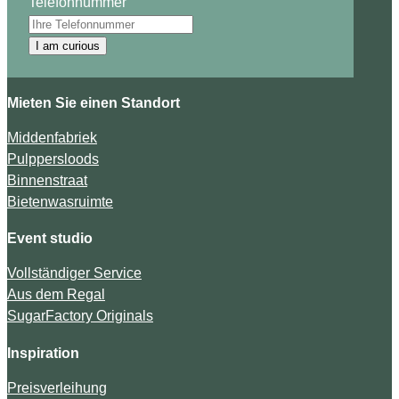
Telefonnummer
I am curious
Mieten Sie einen Standort
Middenfabriek
Pulppersloods
Binnenstraat
Bietenwasruimte
Event studio
Vollständiger Service
Aus dem Regal
SugarFactory Originals
Inspiration
Preisverleihung