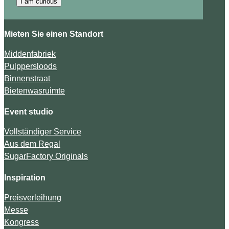
I am curious
Mieten Sie einen Standort
Middenfabriek
Pulppersloods
Binnenstraat
Bietenwasruimte
Event studio
Vollständiger Service
Aus dem Regal
SugarFactory Originals
Inspiration
Preisverleihung
Messe
Kongress