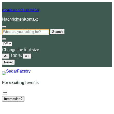
Informationen für besucher
Nachrichten
Kontakt
Search
Choose
a
Change the font size
language
100
%
A-
A+
Reset
For
exciting!
events
Interessiert?