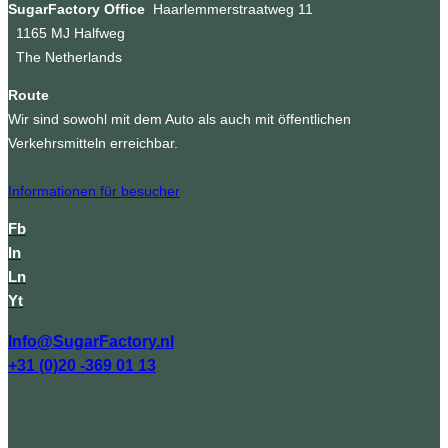
SugarFactory Office
Haarlemmerstraatweg 11
1165 MJ Halfweg
The Netherlands
Route
Wir sind sowohl mit dem Auto als auch mit öffentlichen
Verkehrsmitteln erreichbar.
Informationen für besucher
Fb
In
Ln
Yt
Info@SugarFactory.nl
+31 (0)20 -369 01 13