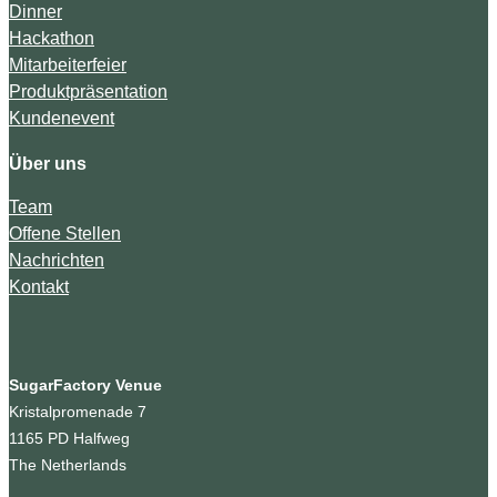
Dinner
Hackathon
Mitarbeiterfeier
Produktpräsentation
Kundenevent
Über uns
Team
Offene Stellen
Nachrichten
Kontakt
SugarFactory Venue
Kristalpromenade 7
1165 PD Halfweg
The Netherlands