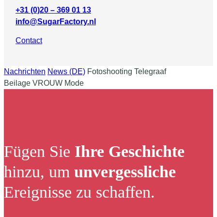
+31 (0)20 – 369 01 13
info@SugarFactory.nl
Contact
Nachrichten
News (DE)
Fotoshooting Telegraaf
Beilage VROUW Mode
Fügen Sie
Ihre Geschichte
hinzu, um
unvergessliche
Ereignisse zu schaffen.