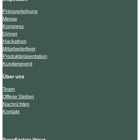
Preisverleihung
Messe
Kongress
Dinner
Hackathon
Mitarbeiterfeier
Produktpräsentation
Kundenevent
Über uns
Team
Offene Stellen
Nachrichten
Kontakt
SugarFactory Venue