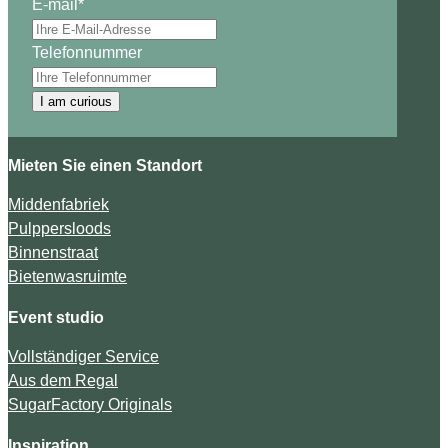
E-mail
*
Telefonnummer
I am curious
Mieten Sie einen Standort
Middenfabriek
Pulppersloods
Binnenstraat
Bietenwasruimte
Event studio
Vollständiger Service
Aus dem Regal
SugarFactory Originals
Inspiration