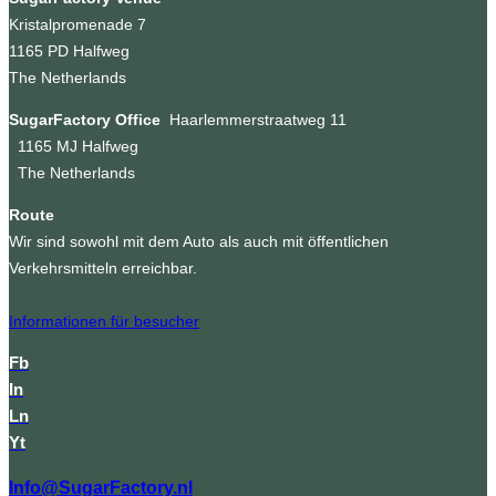
Kristalpromenade 7
1165 PD Halfweg
The Netherlands
SugarFactory Office
Haarlemmerstraatweg 11
1165 MJ Halfweg
The Netherlands
Route
Wir sind sowohl mit dem Auto als auch mit öffentlichen
Verkehrsmitteln erreichbar.
Informationen für besucher
Fb
In
Ln
Yt
Info@SugarFactory.nl