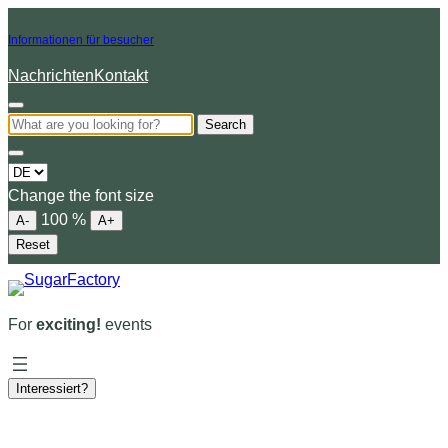
Informationen für besucher
Nachrichten
Kontakt
Search
Choose
a
Change the font size
language
100
%
A-
A+
Reset
For
exciting!
events
Interessiert?