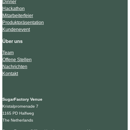
Dinner
Hackathon
Mitarbeiterfeier
Produktpräsentation
Kundenevent
Über uns
Team
Offene Stellen
Nachrichten
Kontakt
SugarFactory Venue
Kristalpromenade 7
1165 PD Halfweg
The Netherlands