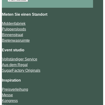
Mieten Sie einen Standort
Middenfabriek
Pulppersloods
Binnenstraat
Bietenwasruimte
Event studio
Vollständiger Service
Aus dem Regal
SugarFactory Originals
Inspiration
Preisverleihung
Messe
Kongress