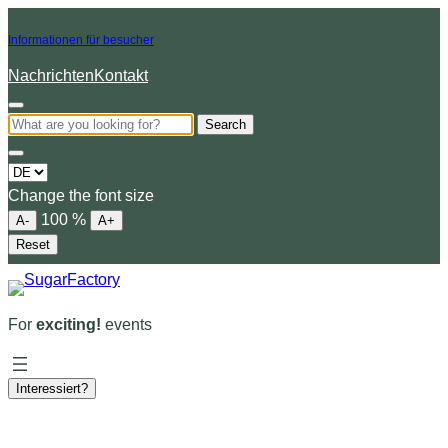
Informationen für besucher
Nachrichten
Kontakt
Search
Choose
a
Change the font size
language
100
%
A-
A+
Reset
For
exciting!
events
Interessiert?