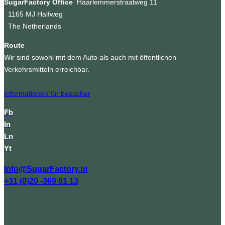
SugarFactory Office
Haarlemmerstraatweg 11
1165 MJ Halfweg
The Netherlands
Route
Wir sind sowohl mit dem Auto als auch mit öffentlichen
Verkehrsmitteln erreichbar.
Informationen für besucher
Fb
In
Ln
Yt
Info@SugarFactory.nl
+31 (0)20 -369 01 13