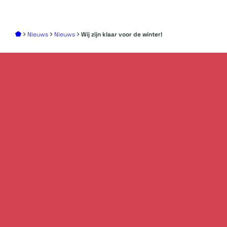
Nieuws
Nieuws
Wij zijn klaar voor de winter!
Add
your story
to
create
unforgettable
events
Ontdek wat er allemaal mogelijk is om van jouw
event een onvergetelijk succes te maken. We
denken graag met je mee. Neem vrijblijvend
contact met ons op om je ideeën, plannen en
onze mogelijkheden te bespreken.