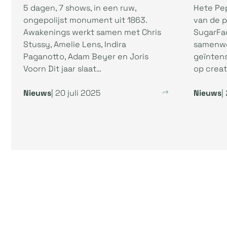
5 dagen, 7 shows, in een ruw,
Hete Pep
ongepolijst monument uit 1863.
van de p
Awakenings werkt samen met Chris
SugarFac
Stussy, Amelie Lens, Indira
samenwe
Paganotto, Adam Beyer en Joris
geïnten
Voorn Dit jaar slaat…
op creati
Nieuws
| 20 juli 2025
Nieuws
|