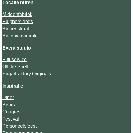
Locatie huren
Middenfabriek
Pulppersloods
Binnenstraat
Bietenwasruimte
Event studio
Full service
Off the Shelf
SugarFactory Originals
Inspiratie
Diner
Beurs
Congres
Festival
Personeelsfeest