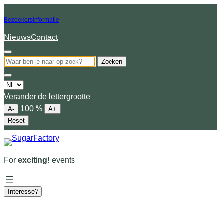
Bezoekersinformatie
Nieuws
Contact
Zoeken
Choose
a
Verander de lettergrootte
language
100
%
A-
A+
Reset
For
exciting!
events
Interesse?