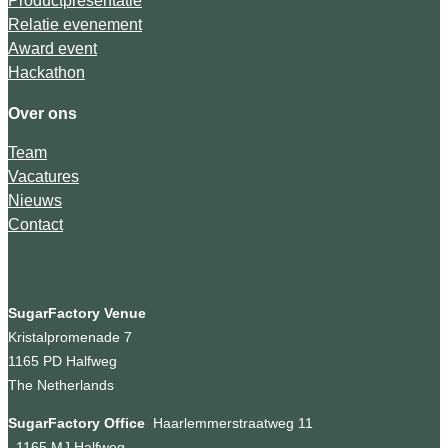
Productpresentatie
Relatie evenement
Award event
Hackathon
Over ons
Team
Vacatures
Nieuws
Contact
SugarFactory Venue
Kristalpromenade 7
1165 PD Halfweg
The Netherlands
SugarFactory Office
Haarlemmerstraatweg 11
1165 MJ Halfweg