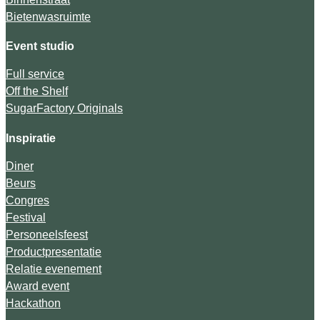
Bietenwasruimte
Event studio
Full service
Off the Shelf
SugarFactory Originals
Inspiratie
Diner
Beurs
Congres
Festival
Personeelsfeest
Productpresentatie
Relatie evenement
Award event
Hackathon