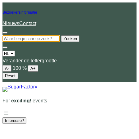
Bezoekersinformatie
Nieuws
Contact
Zoeken
Choose
a
Verander de lettergrootte
language
100
%
A-
A+
Reset
For
exciting!
events
Interesse?