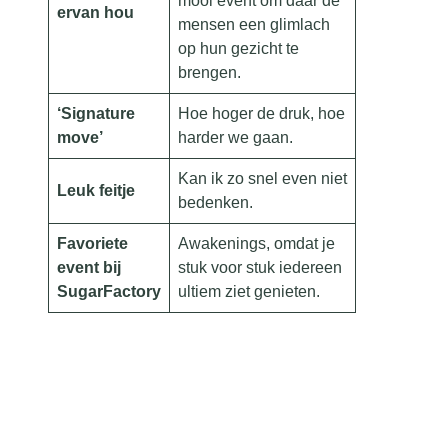
mooi event om daar de
ervan hou
mensen een glimlach
op hun gezicht te
brengen.
‘Signature
Hoe hoger de druk, hoe
move’
harder we gaan.
Kan ik zo snel even niet
Leuk feitje
bedenken.
Favoriete
Awakenings, omdat je
event bij
stuk voor stuk iedereen
SugarFactory
ultiem ziet genieten.