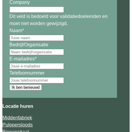
Company
Dit veld is bedoeld voor validatiedoeleinden en
moet niet worden gewijzigd.
Naam
*
Bedrijf/Organisatie
E-mailadres
*
Telefoonnummer
Ik ben benieuwd
Locatie huren
Middenfabriek
Pulppersloods
Binnenstraat