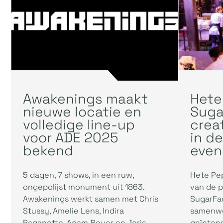
Awakenings maakt
Hete
nieuwe locatie en
Suga
volledige line-up
crea
voor ADE 2025
in d
bekend
even
5 dagen, 7 shows, in een ruw,
Hete Pep
ongepolijst monument uit 1863.
van de p
Awakenings werkt samen met Chris
SugarFac
Stussy, Amelie Lens, Indira
samenwe
Paganotto, Adam Beyer en Joris
geïnten