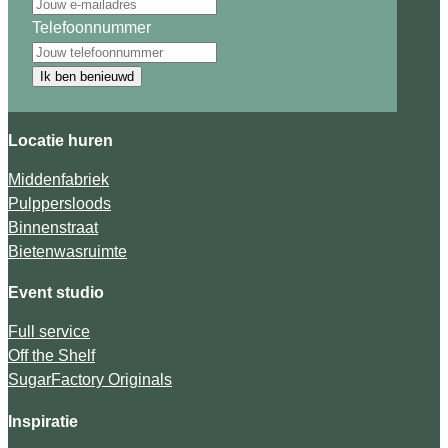
Telefoonnummer
Ik ben benieuwd
Locatie huren
Middenfabriek
Pulppersloods
Binnenstraat
Bietenwasruimte
Event studio
Full service
Off the Shelf
SugarFactory Originals
Inspiratie