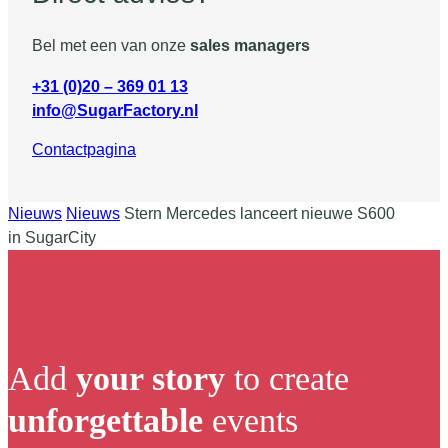
Bel met een van onze
sales managers
+31 (0)20 – 369 01 13
info@SugarFactory.nl
Contactpagina
Nieuws
Nieuws
Stern Mercedes lanceert nieuwe S600
in SugarCity
Add
your story
to create
unforgettable
events