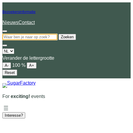
Bezoekersinformatie
Nieuws
Contact
Zoeken
Choose
a
Verander de lettergrootte
language
100
%
A-
A+
Reset
For
exciting!
events
Interesse?