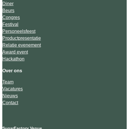
Diner
Beurs
Congres
Festival
Personeelsfeest
Productpresentatie
Relatie evenement
Award event
Hackathon
Over ons
Team
Vacatures
Nieuws
Contact
SugarFactory Venue