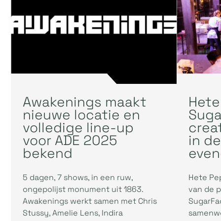
Awakenings maakt
Hete
nieuwe locatie en
Suga
volledige line-up
crea
voor ADE 2025
in d
bekend
even
5 dagen, 7 shows, in een ruw,
Hete Pep
ongepolijst monument uit 1863.
van de p
Awakenings werkt samen met Chris
SugarFac
Stussy, Amelie Lens, Indira
samenwe