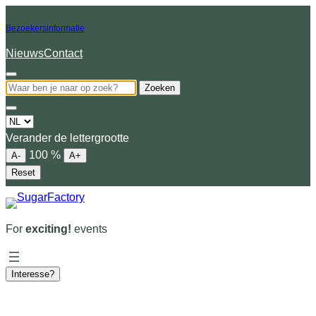
Bezoekersinformatie
Nieuws
Contact
Zoeken
Choose
a
Verander de lettergrootte
language
100
%
A-
A+
Reset
For
exciting!
events
Interesse?