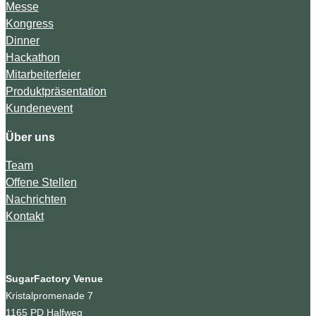
Messe
Kongress
Dinner
Hackathon
Mitarbeiterfeier
Produktpräsentation
Kundenevent
Über uns
Team
Offene Stellen
Nachrichten
Kontakt
SugarFactory Venue
Kristalpromenade 7
1165 PD Halfweg