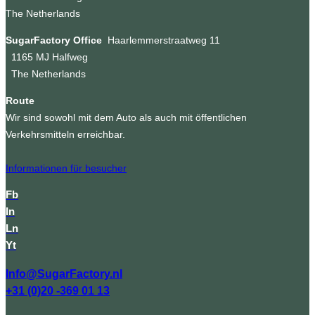
The Netherlands
SugarFactory Office
Haarlemmerstraatweg 11
1165 MJ Halfweg
The Netherlands
Route
Wir sind sowohl mit dem Auto als auch mit öffentlichen
Verkehrsmitteln erreichbar.
Informationen für besucher
Fb
In
Ln
Yt
Info@SugarFactory.nl
+31 (0)20 -369 01 13