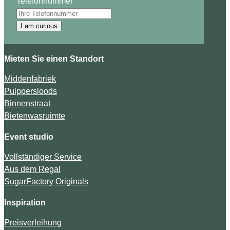
Telefonnummer
I am curious
Mieten Sie einen Standort
Middenfabriek
Pulppersloods
Binnenstraat
Bietenwasruimte
Event studio
Vollständiger Service
Aus dem Regal
SugarFactory Originals
Inspiration
Preisverleihung