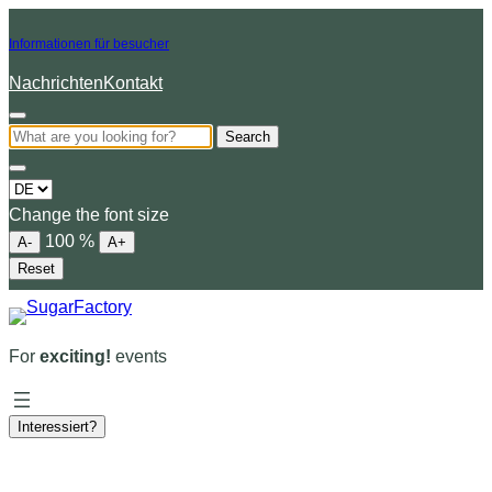
Informationen für besucher
Nachrichten
Kontakt
Search
Choose
a
Change the font size
language
100
%
A-
A+
Reset
For
exciting!
events
Interessiert?