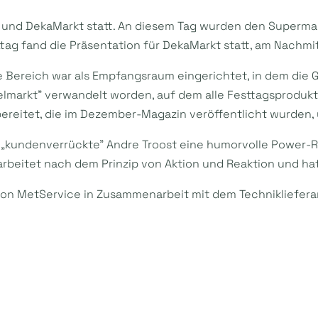
rk und DekaMarkt statt. An diesem Tag wurden den Superm
ittag fand die Präsentation für DekaMarkt statt, am Nachmit
ine Bereich war als Empfangsraum eingerichtet, in dem di
telmarkt” verwandelt worden, auf dem alle Festtagsproduk
eitet, die im Dezember-Magazin veröffentlicht wurden, u
r „kundenverrückte” Andre Troost eine humorvolle Power-
 arbeitet nach dem Prinzip von Aktion und Reaktion und hat
n von MetService in Zusammenarbeit mit dem Technikliefe