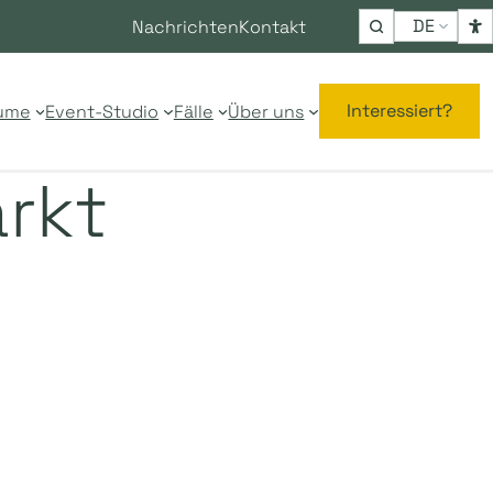
Choose
Nachrichten
Kontakt
a
language
Interessiert?
ume
Event-Studio
Fälle
Über uns
rkt