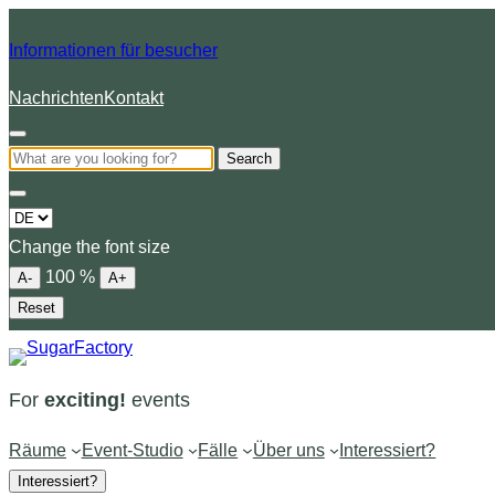
Informationen für besucher
Nachrichten
Kontakt
Search
Choose
a
Change the font size
language
100
%
A-
A+
Reset
For
exciting!
events
Räume
Event-Studio
Fälle
Über uns
Interessiert?
Interessiert?