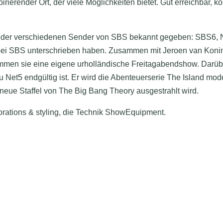
ierender Ort, der viele Möglichkeiten bietet. Gut erreichbar, ko
der verschiedenen Sender von SBS bekannt gegeben: SBS6, Ne
 bei SBS unterschrieben haben. Zusammen mit Jeroen van Koni
mmen sie eine eigene urholländische Freitagabendshow. Darüb
 Net5 endgültig ist. Er wird die Abenteuerserie The Island m
ue Staffel von The Big Bang Theory ausgestrahlt wird.
ations & styling, die Technik ShowEquipment.