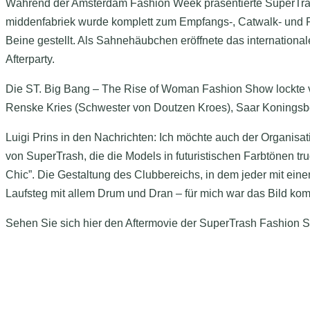
Während der Amsterdam Fashion Week präsentierte SuperTrash
middenfabriek wurde komplett zum Empfangs-, Catwalk- und Pa
Beine gestellt. Als Sahnehäubchen eröffnete das internation
Afterparty.
Die ST. Big Bang – The Rise of Woman Fashion Show lockte vi
Renske Kries (Schwester von Doutzen Kroes), Saar Koningsbe
Luigi Prins in den Nachrichten: Ich möchte auch der Organi
von SuperTrash, die die Models in futuristischen Farbtönen tr
Chic”. Die Gestaltung des Clubbereichs, in dem jeder mit ein
Laufsteg mit allem Drum und Dran – für mich war das Bild komp
Sehen Sie sich hier den Aftermovie der SuperTrash Fashion 