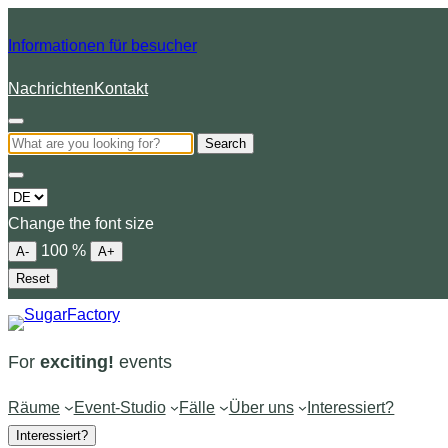
Informationen für besucher
Nachrichten
Kontakt
Search
Choose
a
Change the font size
language
100
%
A-
A+
Reset
For
exciting!
events
Räume
Event-Studio
Fälle
Über uns
Interessiert?
Interessiert?