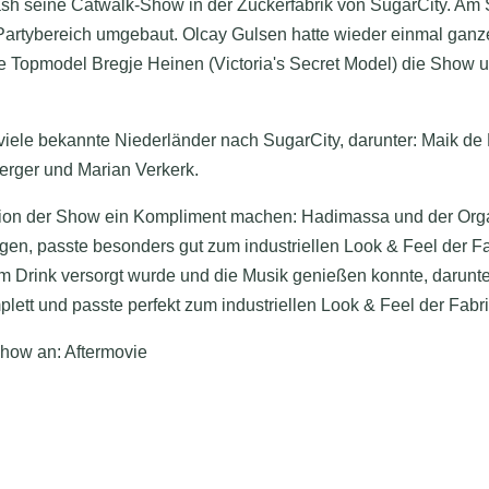
 seine Catwalk-Show in der Zuckerfabrik von SugarCity. Am S
rtybereich umgebaut. Olcay Gulsen hatte wieder einmal ganze A
ale Topmodel Bregje Heinen (Victoria's Secret Model) die Sho
ele bekannte Niederländer nach SugarCity, darunter: Maik de B
rger und Marian Verkerk.
sation der Show ein Kompliment machen: Hadimassa und der Org
ugen, passte besonders gut zum industriellen Look & Feel der Fa
em Drink versorgt wurde und die Musik genießen konnte, darunte
lett und passte perfekt zum industriellen Look & Feel der Fabri
Show an: Aftermovie