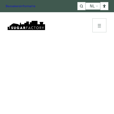
Choose
Bezoekersinformatie
a
language
Geen saaie beurs in SugarFactory
Beurs
bij
SugarFactory
Laat beursbezoekers versteld staan wanneer ze de
industriële ruimtes
binnenlopen van SugarFactory.
Beurzen zijn er in allerlei soorten en maten, en omdat
onze evenementenlocatie diverse ruimtes heeft is er
voor elke beurs wel een passende ruimte!