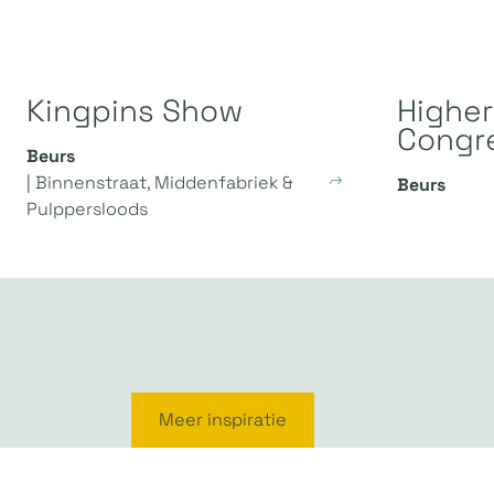
Kingpins Show
Higher
Congr
Beurs
| Binnenstraat, Middenfabriek &
Beurs
Pulppersloods
Meer inspiratie