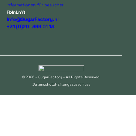
Informationen für besucher
Fb
In
Ln
Yt
Info@SugarFactory.nl
+31 (0)20 -369 01 13
© 2026 – SugarFactory – All Rights Reserved.
Datenschutz
Haftungsausschluss