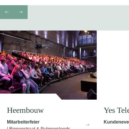
Heembouw
Yes Te
Mitarbeiterfeier
Kundeneve
| Binnenstraat & Pulppersloods