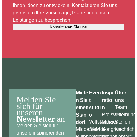
Ihnen Ideen zu entwickeln. Kontaktieren Sie uns
gerne, um Ihre Vorschläge, Pläne und unsere
Leistungen zu besprechen.
Kontaktieren Sie uns
Miete
Even
Inspi
Über
Melden Sie
n Sie
t
ratio
uns
sich für
einen
studi
n
Team
unseren
Stan
o
Preisverleihung
Offene
Newsletter
an
dort
Vollständiger
Messe
Stellen
Melden Sie sich für
Middenfabriek
Service
Kongress
Nachricht
unsere inspirierenden
Pulppersloods
Aus dem
Dinner
Kontakt