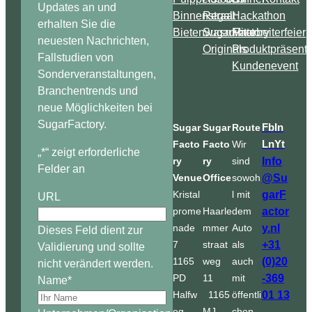
Updates an und
Binnenstraat
Regal
Hackathon
erhalten Sie die
Bietenwasruimte
SugarFactory
Mitarbeiterfeier
neuesten Nachrichten,
Originals
Produktpräsenta
Fallstudien von
Kundenevent
Sonderveranstaltungen,
Branchentrends und
neue Möglichkeiten bei
SugarFactory.
Sugar
Sugar
Route
Fb
In
Facto
Facto
Wir
Ln
Yt
„
*
“ zeigt erforderliche
Info
ry
ry
sind
Felder an
@Su
Venue
Office
sowoh
garF
Kristal
l mit
URL
actor
prome
Haarle
dem
y.nl
nade
mmer
Auto
Dieses Feld dient zur
+31
7
straat
als
Validierung und sollte
(0)20
1165
weg
auch
nicht verändert werden.
-369
PD
11
mit
Name
*
01 13
Halfw
1165
öffentli
eg
MJ
chen