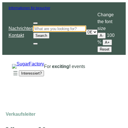
Informationen für besucher
Change
the font
Nachrichten
size
Choose
Kontakt
100
Search
A-
a
%
A+
language
Reset
For
exciting!
events
Interessiert?
Verkaufsleiter