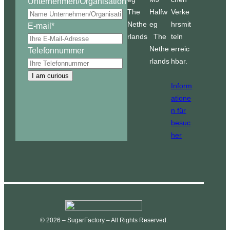
Unternehmen/Organisation
The
Halfw
Verke
Nethe
eg
hrsmit
E-mail
*
rlands
The
teln
Nethe
erreic
Telefonnummer
rlands
hbar.
I am curious
Inform
atione
n für
besuc
her
© 2026 – SugarFactory – All Rights Reserved.