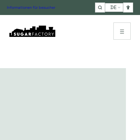
Choose
Informationen für besucher
a
language
Senior Event Producer
Nikki de Graaf
Nikki produziert nicht einfach Events, sie schafft
Erlebnisse, die bleiben. Durchdacht, eigensinnig
und mit einem scharfen Gespür für Atmosphäre
und Qualität denkt sie immer vom großen Ganzen
aus, ohne jemals die Details aus den Augen zu